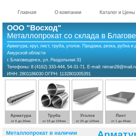
Перейти к основному содержанию
Главная
О компании
Каталог и Цены
ООО "Восход"
Металлопрокат со склада в Благов
Арматура, круг, лист, труба, уголок. Продажа, резка, рубка и
Амурской области
г. Благовещенск, ул. Раздольная 31
Телефоны: 8 (4162) 333-444, 54-31-71. E-mail: niman28@mail.r
ИНН: 2801186030 ОГРН: 1132801005391
Арматура
Труба
Уголок
Лист
от 6 до 20мм
от 15 до 159мм
от 25 до 125мм
от 1 до 40мм
Арматур
Металлопрокат в наличии