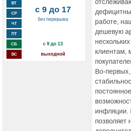
отслеживаю
ВТ
с 9 до 17
дефицитным
СР
без перерыва
работе, на
ЧТ
дешевую ар
ПТ
нескольких
с 9 до 13
СБ
клиентам, 
выходной
ВС
покупателе
Во-первых,
стабильнос
постоянное
возможност
инфляции. 
позволяет 