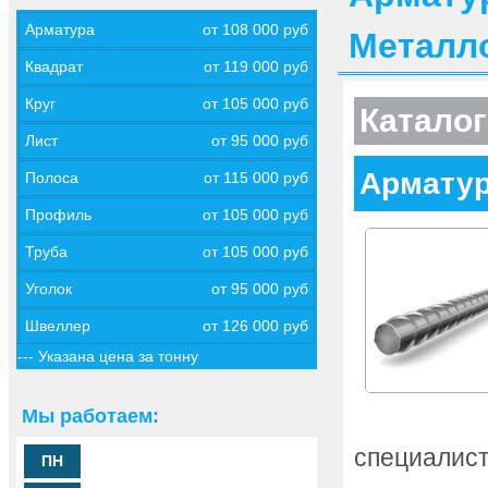
Арматура
от 108 000 руб
Металл
Квадрат
от 119 000 руб
Круг
от 105 000 руб
Каталог
Лист
от 95 000 руб
Арматур
Полоса
от 115 000 руб
Профиль
от 105 000 руб
Труба
от 105 000 руб
Уголок
от 95 000 руб
Швеллер
от 126 000 руб
--- Указана цена за тонну
Мы работаем:
специалист
ПН