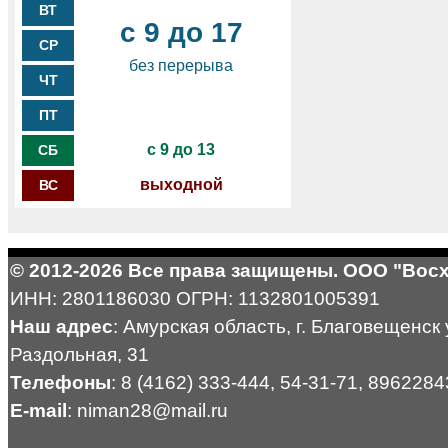
ВТ
с 9 до 17
СР
без перерыва
ЧТ
ПТ
с 9 до 13
СБ
выходной
ВС
© 2012-2026 Все права защищены. ООО "Вос
ИНН: 2801186030 ОГРН: 1132801005391
Наш адрес
: Амурская область, г. Благовещенск 
Раздольная, 31
Телефоны
: 8 (4162) 333-444, 54-31-71, 896228
E-mail
: niman28@mail.ru