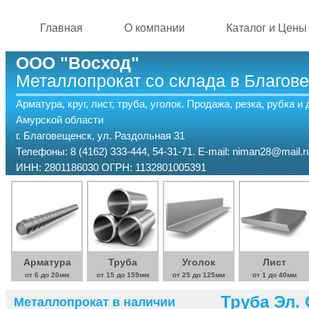
Перейти к основному содержанию
Главная
О компании
Каталог и Цены
ООО "Восход"
Металлопрокат со склада в Благов
Арматура, круг, лист, труба, уголок. Продажа, резка, рубка и
Амурской области
г. Благовещенск, ул. Раздольная 31
Телефоны: 8 (4162) 333-444, 54-31-71. E-mail: niman28@mail.r
ИНН: 2801186030 ОГРН: 1132801005391
Арматура
Труба
Уголок
Лист
от 6 до 20мм
от 15 до 159мм
от 25 до 125мм
от 1 до 40мм
Труба Эл. 
Металлопрокат в наличии