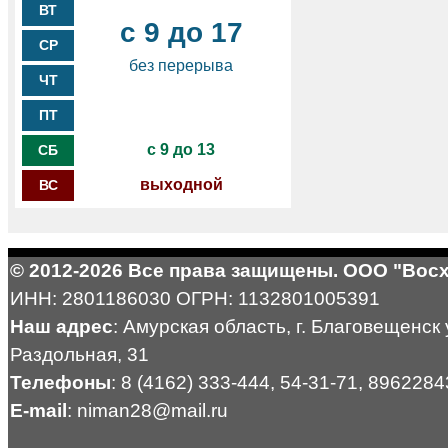
ВТ
с 9 до 17
СР
без перерыва
ЧТ
ПТ
с 9 до 13
СБ
выходной
ВС
© 2012-2026 Все права защищены. ООО "Вос
ИНН: 2801186030 ОГРН: 1132801005391
Наш адрес
: Амурская область, г. Благовещенск 
Раздольная, 31
Телефоны
: 8 (4162) 333-444, 54-31-71, 896228
E-mail
: niman28@mail.ru