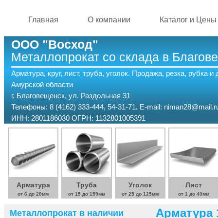
Перейти к основному содержанию
Главная
О компании
Каталог и Цены
ООО "Восход"
Металлопрокат со склада в Благов
Арматура, круг, лист, труба, уголок. Продажа, резка, рубка и
Амурской области
г. Благовещенск, ул. Раздольная 31
Телефоны: 8 (4162) 333-444, 54-31-71. E-mail: niman28@mail.r
ИНН: 2801186030 ОГРН: 1132801005391
Арматура
Труба
Уголок
Лист
от 6 до 20мм
от 15 до 159мм
от 25 до 125мм
от 1 до 40мм
Арматура
Металлопрокат в наличии